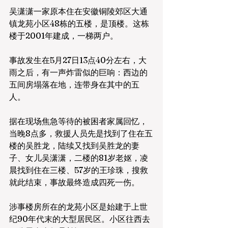
吴潇潇一家原本住在安徽铜陵郊区大通
镇龙苑小区48栋的五楼，是顶楼。这栋
楼于2001年建成，一梯两户。
事故发生在5月27日13点40分左右，大
雨之后，有一声炸雷似的巨响：西边的
五间房塌落在地，连带身在其中的五
人。
据在现场焦急等待的被困者家属回忆，
当晚8点多，救援人员先是找到了住在五
楼的吴胜龙，陆续又找到吴胜龙的妻
子、女儿吴潇潇，二楼的81岁老妪，凌
晨找到住在三楼、57岁的王珍珠，搜救
就此结束，事故最终造成四死一伤。
涉事楼房所在的龙苑小区是始建于上世
纪90年代末的大型居民区。小区往西去