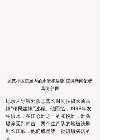
龙苑小区房屋内的水渍和裂缝  澎湃新闻记者 
葛明宁 图
纪录片导演郭熙志曾长时间拍摄大通古
镇“移民建镇”过程。他回忆，1998年发
生洪水，在江心洲之一的和悦洲，洲头
堤岸受到冲击，两个生产队的地被洗刷
到长江底，他们或是第一批进镇买房的
人。