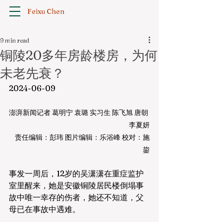
Feixu Chen
9 min read
铜陵20多年房龄楼房，为何
未老先衰？
2024-06-09
澎湃新闻记者 葛明宁 袁璐 实习生 陈飞旭 唐朝 
李夏妍
责任编辑：彭玮 图片编辑：乐浴峰 校对：施
鋆
事发一周后，12岁的吴潇潇在重症监护
室里醒来，她是安徽铜陵居民楼倒塌事
故中唯一幸存的伤者，她还不知道，父
母已在事故中遇难。