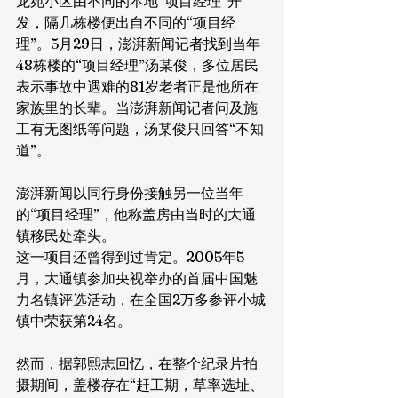
龙苑小区由不同的本地“项目经理”开
发，隔几栋楼便出自不同的“项目经
理”。5月29日，澎湃新闻记者找到当年
48栋楼的“项目经理”汤某俊，多位居民
表示事故中遇难的81岁老者正是他所在
家族里的长辈。当澎湃新闻记者问及施
工有无图纸等问题，汤某俊只回答“不知
道”。
澎湃新闻以同行身份接触另一位当年
的“项目经理”，他称盖房由当时的大通
镇移民处牵头。
这一项目还曾得到过肯定。2005年5
月，大通镇参加央视举办的首届中国魅
力名镇评选活动，在全国2万多参评小城
镇中荣获第24名。
然而，据郭熙志回忆，在整个纪录片拍
摄期间，盖楼存在“赶工期，草率选址、