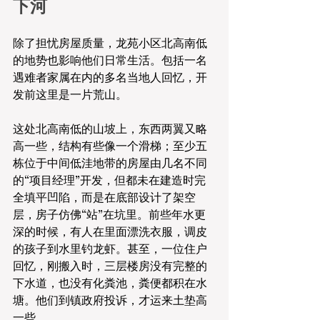
下河
除了担忧房屋质量，龙苑小区北高南低
的地势也影响他们日常生活。包括一名
遇难者家属在内的多名当地人回忆，开
发前这里是一片荒山。
这处北高南低的山坡上，东西两翼又略
高一些，结构有些像一个滑梯；至少五
栋位于中间低洼地带的房屋由几名不同
的“项目经理”开发，但都未在建造时完
全填平凹陷，而是在底部设计了架空
层，房子仿佛“站”在坑里。前些年水更
深的时候，有人在里面漂洗衣服，调皮
的孩子到水里钓龙虾。甚至，一位住户
回忆，刚搬入时，三层楼房没有完整的
下水道，也没有化粪池，粪便都积在水
塘。他们到镇政府投诉，才运来土垫高
一些。